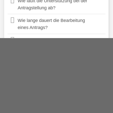
Wie läuft die Unterstützung bei der
Antragstellung ab?
Wie lange dauert die Bearbeitung
eines Antrags?
Was kostet die Unterstützung bei der
Antragstellung?
Bieten Sie rechtliche Beratung an?
In ganz NRW für Sie da.
Persönliche Assistenz ohne